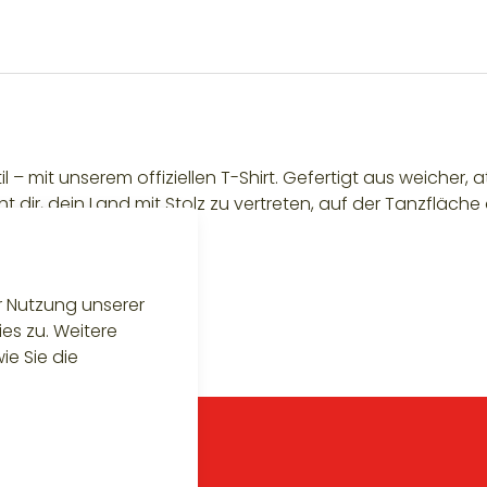
il – mit unserem offiziellen T-Shirt. Gefertigt aus weicher
dir, dein Land mit Stolz zu vertreten, auf der Tanzfläche o
er Nutzung unserer
es zu. Weitere
ie Sie die
Shop
Impressum