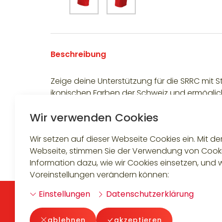
Beschreibung
Zeige deine Unterstützung für die SRRC mit St
ikonischen Farben der Schweiz und ermöglicht 
Wir verwenden Cookies
Wir setzen auf dieser Webseite Cookies ein. Mit d
Zurück
Webseite, stimmen Sie der Verwendung von Cooki
Information dazu, wie wir Cookies einsetzen, und w
Voreinstellungen verändern können:
Einstellungen
Datenschutzerklärung
SRRC (Swiss Rock'n Roll Confederation)
ablehnen
akzeptieren
Chemin des vidollets 29b